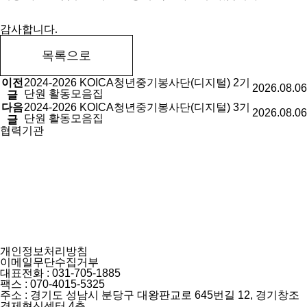
감사합니다.
목록으로
이전
2024-2026 KOICA청년중기봉사단(디지털) 2기
2026.08.06
단원 활동모음집
글
다음
2024-2026 KOICA청년중기봉사단(디지털) 3기
2026.08.06
단원 활동모음집
글
협력기관
개인정보처리방침
이메일무단수집거부
대표전화 :
031-705-1885
팩스 :
070-4015-5325
주소 :
경기도 성남시 분당구 대왕판교로 645번길 12, 경기창조
경제혁신센터 4층