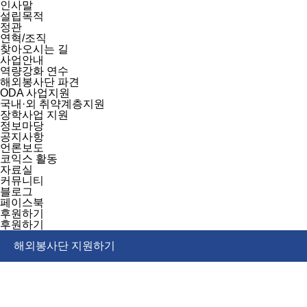
인사말
설립목적
정관
연혁/조직
찾아오시는 길
사업안내
역량강화 연수
해외봉사단 파견
ODA 사업지원
국내·외 취약계층지원
장학사업 지원
정보마당
공지사항
언론보도
코익스 활동
자료실
커뮤니티
블로그
페이스북
후원하기
후원하기
해외봉사단 지원하기