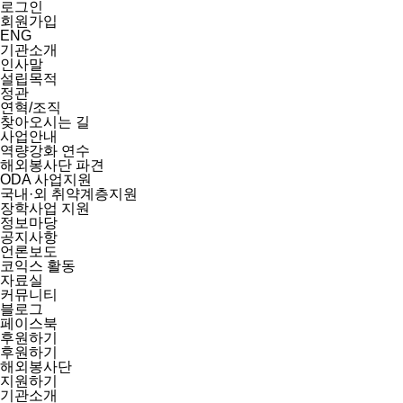
로그인
회원가입
ENG
기관소개
인사말
설립목적
정관
연혁/조직
찾아오시는 길
사업안내
역량강화 연수
해외봉사단 파견
ODA 사업지원
국내·외 취약계층지원
장학사업 지원
정보마당
공지사항
언론보도
코익스 활동
자료실
커뮤니티
블로그
페이스북
후원하기
후원하기
해외봉사단
지원하기
기관소개